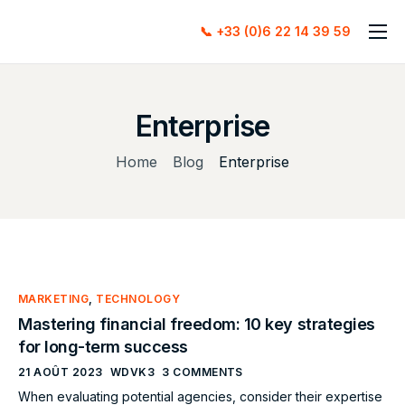
📞 +33 (0)6 22 14 39 59
Accueil
À propos
Enterprise
Services
Home
Blog
Enterprise
Contact
MARKETING
,
TECHNOLOGY
Mastering financial freedom: 10 key strategies
for long-term success
21 AOÛT 2023
WDVK3
3 COMMENTS
When evaluating potential agencies, consider their expertise